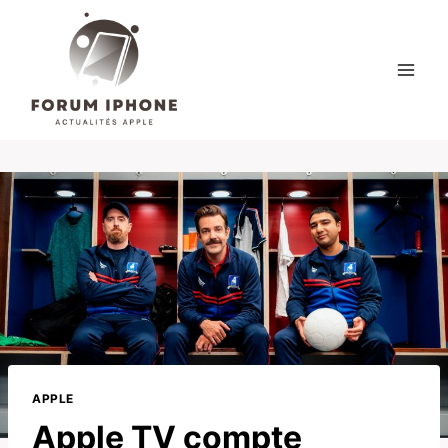
Skip
to
content
APPLE
Apple TV compte