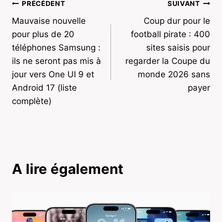
Navigation
PRÉCÉDENT
SUIVANT
Mauvaise nouvelle
Coup dur pour le
de
pour plus de 20
football pirate : 400
l’article
téléphones Samsung :
sites saisis pour
ils ne seront pas mis à
regarder la Coupe du
jour vers One UI 9 et
monde 2026 sans
Android 17 (liste
payer
complète)
A lire également