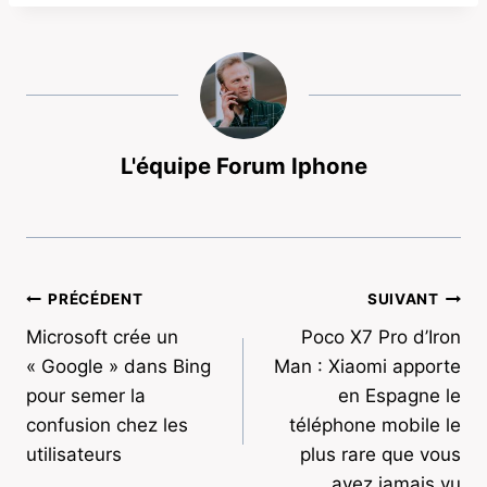
L'équipe Forum Iphone
Navigation
PRÉCÉDENT
SUIVANT
Microsoft crée un
Poco X7 Pro d’Iron
de
« Google » dans Bing
Man : Xiaomi apporte
l’article
pour semer la
en Espagne le
confusion chez les
téléphone mobile le
utilisateurs
plus rare que vous
ayez jamais vu