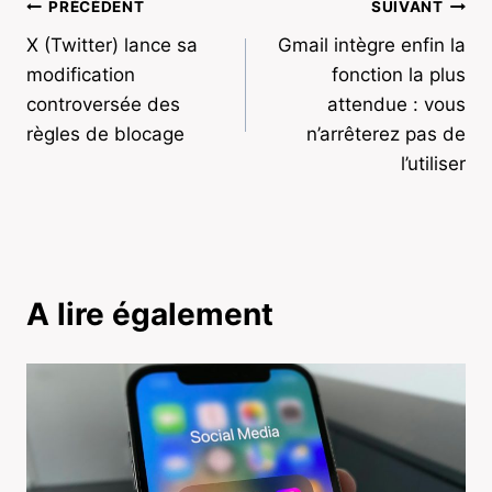
Navigation
PRÉCÉDENT
SUIVANT
X (Twitter) lance sa
Gmail intègre enfin la
de
modification
fonction la plus
l’article
controversée des
attendue : vous
règles de blocage
n’arrêterez pas de
l’utiliser
A lire également