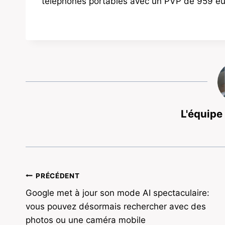
téléphones portables avec un PVP de 959 eu
L'équipe
Navigation
PRÉCÉDENT
Google met à jour son mode AI spectaculaire:
de
vous pouvez désormais rechercher avec des
l’article
photos ou une caméra mobile