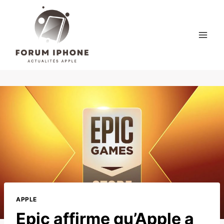
Skip
to
content
APPLE
Epic affirme qu’Apple a