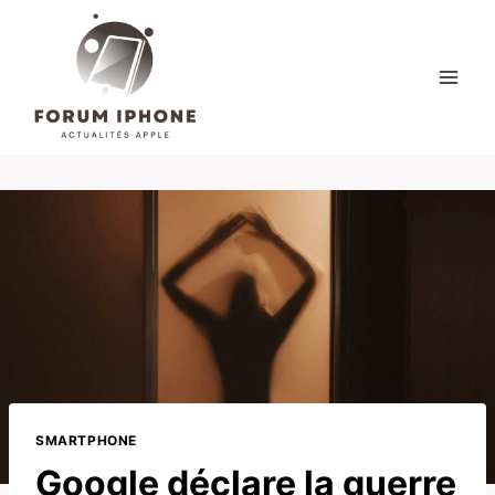
Skip
to
content
SMARTPHONE
Google déclare la guerre