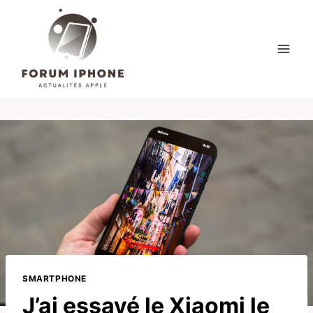
Skip
to
content
SMARTPHONE
J’ai essayé le Xiaomi le