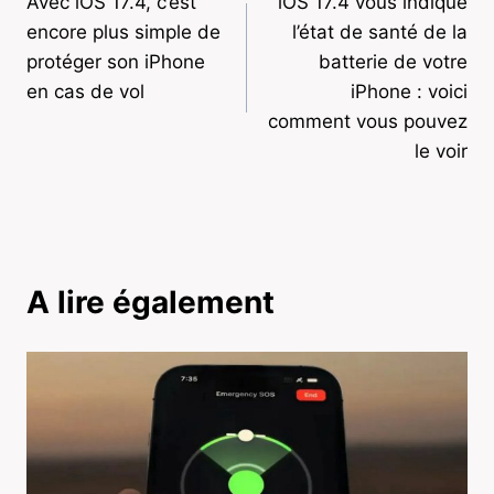
Avec iOS 17.4, c’est
iOS 17.4 vous indique
de
encore plus simple de
l’état de santé de la
l’article
protéger son iPhone
batterie de votre
en cas de vol
iPhone : voici
comment vous pouvez
le voir
A lire également