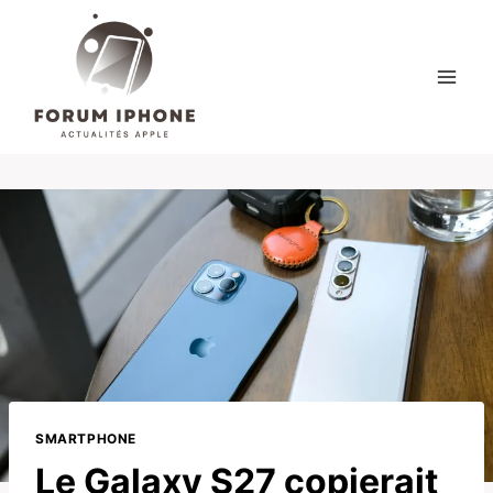
Skip
to
content
SMARTPHONE
Le Galaxy S27 copierait