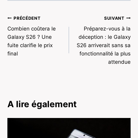
Navigation
PRÉCÉDENT
SUIVANT
Combien coûtera le
Préparez-vous à la
de
Galaxy S26 ? Une
déception : le Galaxy
l’article
fuite clarifie le prix
S26 arriverait sans sa
final
fonctionnalité la plus
attendue
A lire également