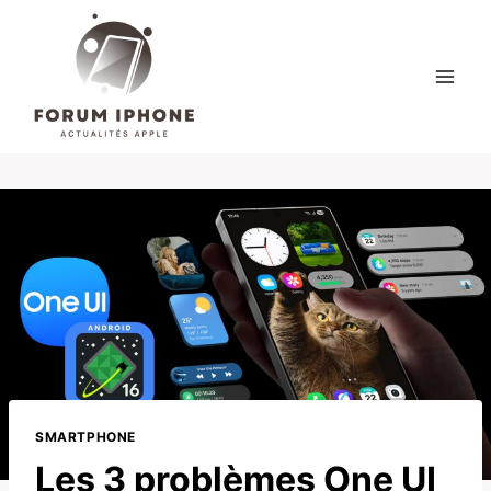
Skip
to
content
SMARTPHONE
Les 3 problèmes One UI