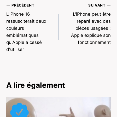
Navigation
PRÉCÉDENT
SUIVANT
L'iPhone 16
L'iPhone peut être
de
ressusciterait deux
réparé avec des
l’article
couleurs
pièces usagées :
emblématiques
Apple explique son
qu'Apple a cessé
fonctionnement
d'utiliser
A lire également