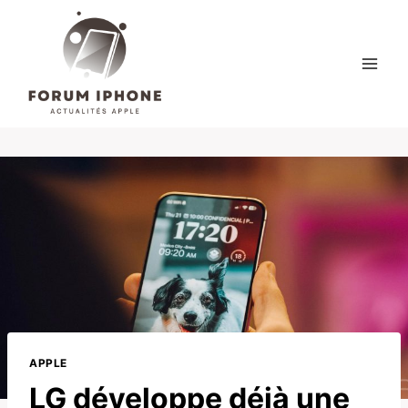
Skip
to
content
APPLE
LG développe déjà une