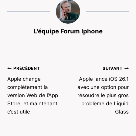
L'équipe Forum Iphone
Navigation
PRÉCÉDENT
SUIVANT
Apple change
Apple lance iOS 26.1
de
complètement la
avec une option pour
l’article
version Web de l’App
résoudre le plus gros
Store, et maintenant
problème de Liquid
c’est utile
Glass