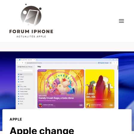
Skip
to
content
APPLE
Apple change