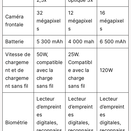
32
12
16
Caméra
mégapixel
mégapixel
mégapixel
frontale
s
s
s
Batterie
5 300 mAh
4 000 mah
6 500 mAh
Vitesse de
50W,
25W.
chargeme
compatible
Compatibl
nt et de
avec la
e avec la
120W
chargeme
charge
charge
nt sans fil
sans fil
sans fil
Lecteur
Lecteur
Lecteur
d’empreint
d’empreint
d’empreint
es
es
es
Biométrie
digitales,
digitales,
digitales,
reconnaiss
reconnaiss
reconnaiss