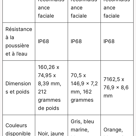
ance
ance
ance
faciale
faciale
faciale
Résistance
à la
IP68
IP68
IP68
poussière
et à l’eau
160,26 x
74,95 x
70,5 x
7162,5 x
Dimension
8,39 mm,
146,9 x 7,2
76,9 x 8,6
s et poids
212
mm, 162
mm
grammes
grammes
de poids
Gris, bleu
Couleurs
marine,
Orange,
disponible
Noir, jaune