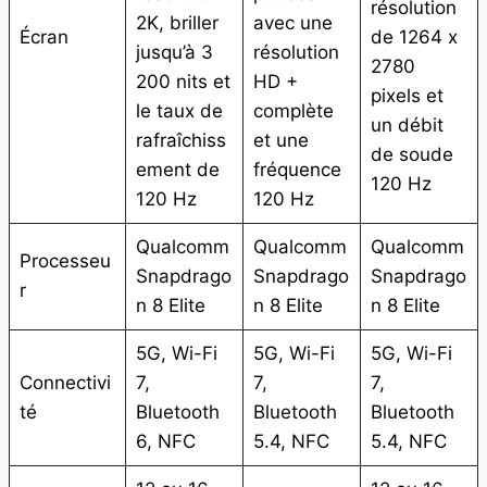
résolution
2K, briller
avec une
Écran
de 1264 x
jusqu’à 3
résolution
2780
200 nits et
HD +
pixels et
le taux de
complète
un débit
rafraîchiss
et une
de soude
ement de
fréquence
120 Hz
120 Hz
120 Hz
Qualcomm
Qualcomm
Qualcomm
Processeu
Snapdrago
Snapdrago
Snapdrago
r
n 8 Elite
n 8 Elite
n 8 Elite
5G, Wi-Fi
5G, Wi-Fi
5G, Wi-Fi
Connectivi
7,
7,
7,
té
Bluetooth
Bluetooth
Bluetooth
6, NFC
5.4, NFC
5.4, NFC