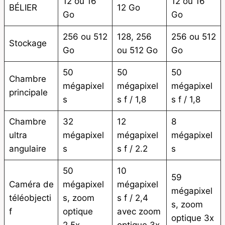
12 ou 16
12 ou 16
BÉLIER
12 Go
Go
Go
256 ou 512
128, 256
256 ou 512
Stockage
Go
ou 512 Go
Go
50
50
50
Chambre
mégapixel
mégapixel
mégapixel
principale
s
s f / 1,8
s f / 1,8
Chambre
32
12
8
ultra
mégapixel
mégapixel
mégapixel
angulaire
s
s f / 2.2
s
50
10
59
Caméra de
mégapixel
mégapixel
mégapixel
téléobjecti
s, zoom
s f / 2,4
s, zoom
f
optique
avec zoom
optique 3x
2,5x
optique 3x