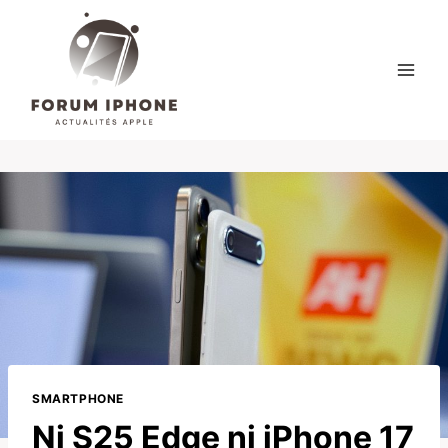
Skip
to
content
SMARTPHONE
Ni S25 Edge ni iPhone 17