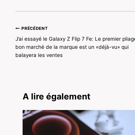
Navigation
PRÉCÉDENT
J’ai essayé le Galaxy Z Flip 7 Fe: Le premier pliag
de
bon marché de la marque est un «déjà-vu» qui
l’article
balayera les ventes
A lire également