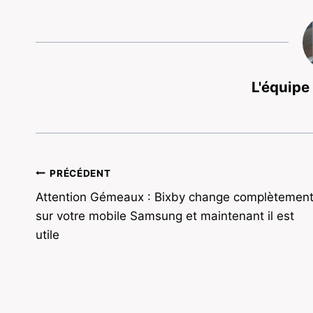
L'équipe
Navigation
PRÉCÉDENT
Attention Gémeaux : Bixby change complètemen
de
sur votre mobile Samsung et maintenant il est
l’article
utile