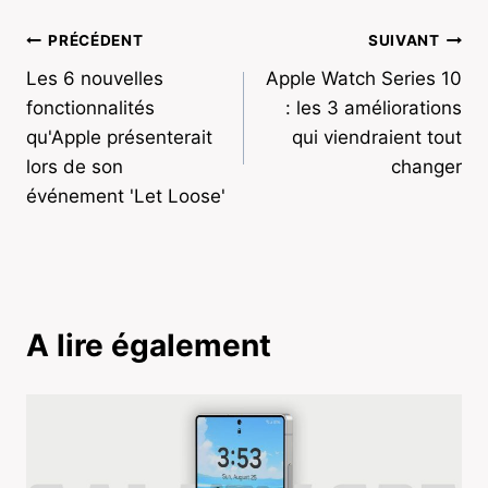
Navigation
PRÉCÉDENT
SUIVANT
Les 6 nouvelles
Apple Watch Series 10
de
fonctionnalités
: les 3 améliorations
l’article
qu'Apple présenterait
qui viendraient tout
lors de son
changer
événement 'Let Loose'
A lire également