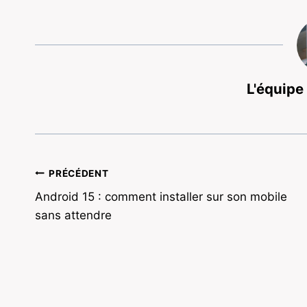
L'équipe
Navigation
PRÉCÉDENT
Android 15 : comment installer sur son mobile
de
sans attendre
l’article