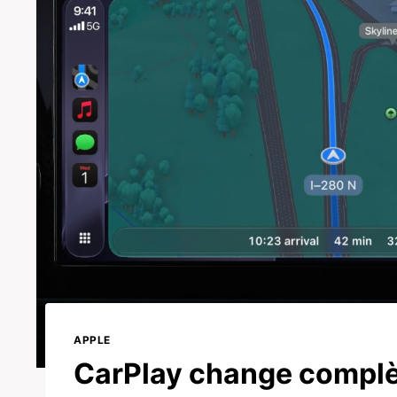
APPLE
CarPlay change complèt