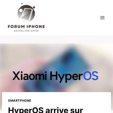
Skip
to
content
SMARTPHONE
HyperOS arrive sur