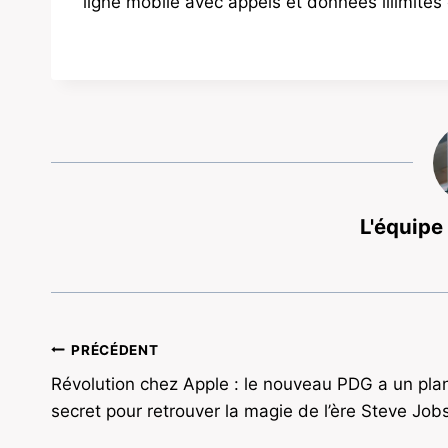
ligne mobile avec appels et données illimités 
L'équipe
Navigation
PRÉCÉDENT
Révolution chez Apple : le nouveau PDG a un pla
de
secret pour retrouver la magie de l’ère Steve Job
l’article