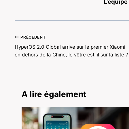
L'équipe
Navigation
PRÉCÉDENT
HyperOS 2.0 Global arrive sur le premier Xiaomi
de
en dehors de la Chine, le vôtre est-il sur la liste ?
l’article
A lire également