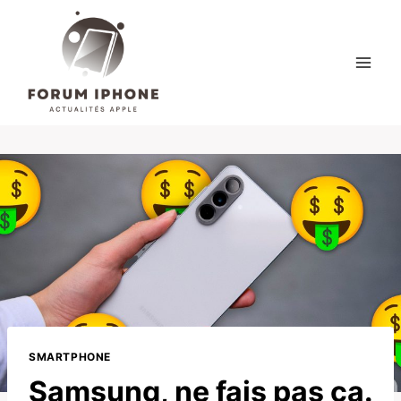
Skip
to
content
SMARTPHONE
Samsung, ne fais pas ça.