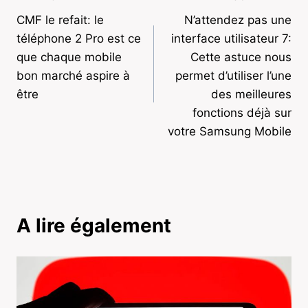
Navigation
CMF le refait: le
N’attendez pas une
de
téléphone 2 Pro est ce
interface utilisateur 7:
l’article
que chaque mobile
Cette astuce nous
bon marché aspire à
permet d’utiliser l’une
être
des meilleures
fonctions déjà sur
votre Samsung Mobile
A lire également