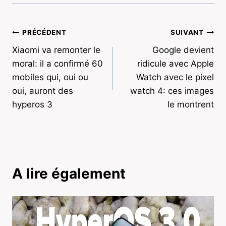
Navigation
PRÉCÉDENT
SUIVANT
Xiaomi va remonter le
Google devient
de
moral: il a confirmé 60
ridicule avec Apple
l’article
mobiles qui, oui ou
Watch avec le pixel
oui, auront des
watch 4: ces images
hyperos 3
le montrent
A lire également