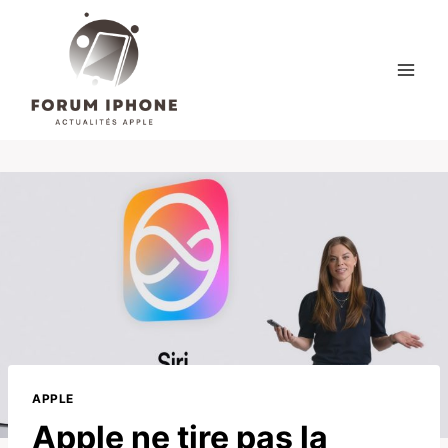
Skip
to
content
APPLE
Apple ne tire pas la