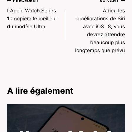
Navigation
PRÉCÉDENT
SUIVANT
L’Apple Watch Series
Adieu les
de
10 copiera le meilleur
améliorations de Siri
l’article
du modèle Ultra
avec iOS 18, vous
devrez attendre
beaucoup plus
longtemps que prévu
A lire également