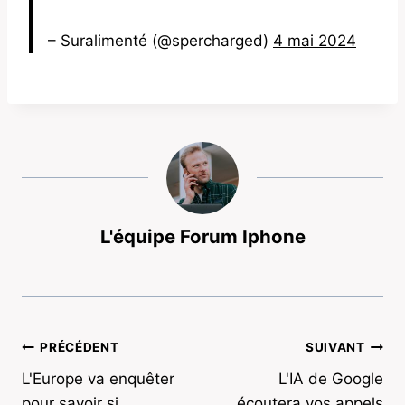
– Suralimenté (@spercharged)
4 mai 2024
L'équipe Forum Iphone
Navigation
PRÉCÉDENT
SUIVANT
L'Europe va enquêter
L'IA de Google
de
pour savoir si
écoutera vos appels